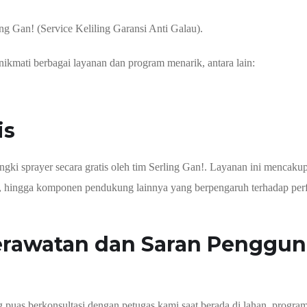
ng Gan! (Service Keliling Garansi Anti Galau).
ikmati berbagai layanan dan program menarik, antara lain:
is
gki sprayer secara gratis oleh tim Serling Gan!. Layanan ini mencaku
ng, hingga komponen pendukung lainnya yang berpengaruh terhadap pe
 Perawatan dan Saran Penggu
g puas berkonsultasi dengan petugas kami saat berada di lahan, progra