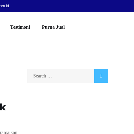
co.id
Testimoni
Purna Jual
ek
eramaikan