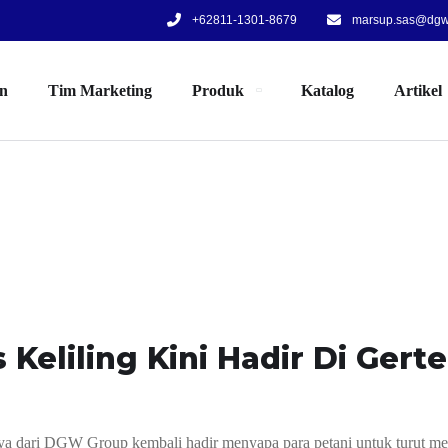
+62811-1301-8679
marsup.sas@dgw.
an
Tim Marketing
Produk
Katalog
Artikel
 Keliling Kini Hadir Di Gert
nnya dari DGW Group kembali hadir menyapa para petani untuk turut m